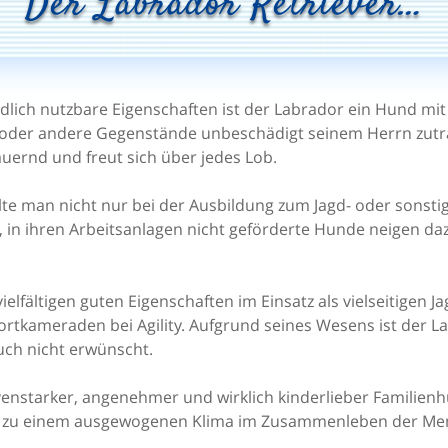
Der Labrador Retriever…
agdlich nutzbare Eigenschaften ist der Labrador ein Hund m
oder andere Gegenstände unbeschädigt seinem Herrn zuträgt
ernd und freut sich über jedes Lob.
llte man nicht nur bei der Ausbildung zum Jagd- oder sons
, in ihren Arbeitsanlagen nicht geförderte Hunde neigen d
ielfältigen guten Eigenschaften im Einsatz als vielseitigen
tkameraden bei Agility. Aufgrund seines Wesens ist der 
uch nicht erwünscht.
ervenstarker, angenehmer und wirklich kinderlieber Famil
r zu einem ausgewogenen Klima im Zusammenleben der Men